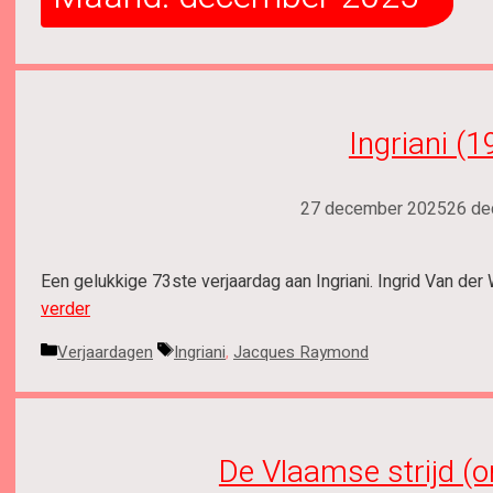
Ingriani (
27 december 2025
26 de
Een gelukkige 73ste verjaardag aan Ingriani. Ingrid Van d
verder
Categorieën
Tags
Verjaardagen
Ingriani
,
Jacques Raymond
De Vlaamse strijd (