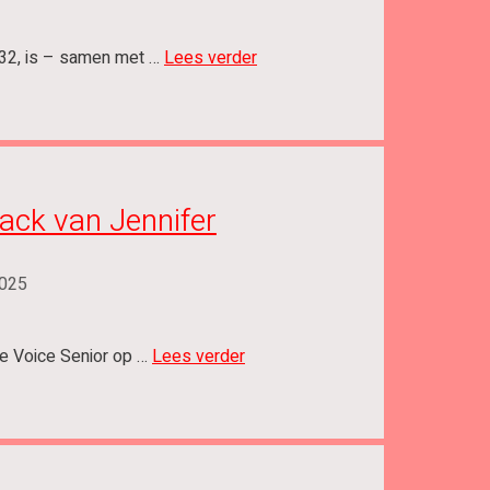
32, is – samen met …
Lees verder
ck van Jennifer
025
he Voice Senior op …
Lees verder