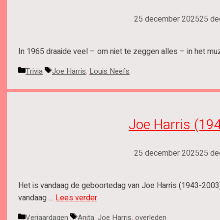
25 december 2025
25 de
In 1965 draaide veel – om niet te zeggen alles – in het m
Categorieën
Tags
Trivia
Joe Harris
,
Louis Neefs
Joe Harris (19
25 december 2025
25 de
Het is vandaag de geboortedag van Joe Harris (1943-2003)
vandaag …
Lees verder
Categorieën
Tags
Verjaardagen
Anita
,
Joe Harris
,
overleden