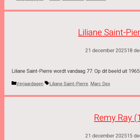
Liliane Saint-Pie
21 december 2025
18 de
Liliane Saint-Pierre wordt vandaag 77. Op dit beeld uit 1965
Categorieën
Tags
Verjaardagen
Liliane Saint-Pierre
,
Marc Dex
Remy Ray (
21 december 2025
15 de