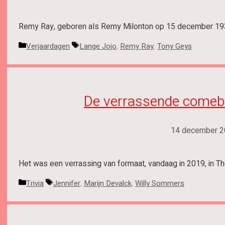
Remy Ray, geboren als Remy Milonton op 15 december 19
Categorieën
Tags
Verjaardagen
Lange Jojo
,
Remy Ray
,
Tony Geys
De verrassende comeba
14 december 2
Het was een verrassing van formaat, vandaag in 2019, in T
Categorieën
Tags
Trivia
Jennifer
,
Marijn Devalck
,
Willy Sommers