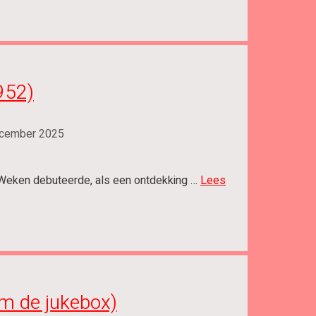
1952)
cember 2025
er Weken debuteerde, als een ontdekking …
Lees
om de jukebox)